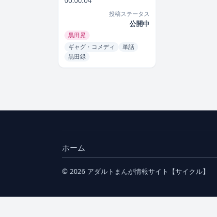
00:00:04
投稿ステータス
公開中
黒田晃
ギャグ・コメディ
単話
黒田録
ホーム
© 2026 アダルトまんが情報サイト【サイクル】