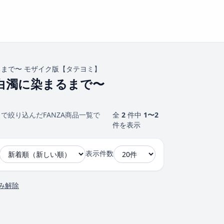
まで〜 モザイク版【タテヨミ】
白濁に染まるまで〜
絞り込んだFANZA商品一覧で
全
2
件中
1〜2
件を表示
表示件数
み解除