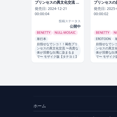
プリンセスの異文化交流 〜
プリンセスの
高貴な体が淫靡な白濁に染
高貴な体が淫
発売日:
2024-12-21
発売日:
2025-
まるまで〜 モザイク版】単
まるまで〜 
00:00:04
00:00:02
行本
BENETTY
テヨミ】】単
投稿ステータス
公開中
BENETTY
NULL-MOSAIC
BENETTY
N
単行本
EROTOON
目指せなでシコ！！褐色プリ
目指せなでシ
ンセスの異文化交流 〜高貴な
ンセスの異文化
体が淫靡な白濁に染まるま
体が淫靡な白
で〜 モザイク版【タテヨミ】
で〜 モザイク
ホーム