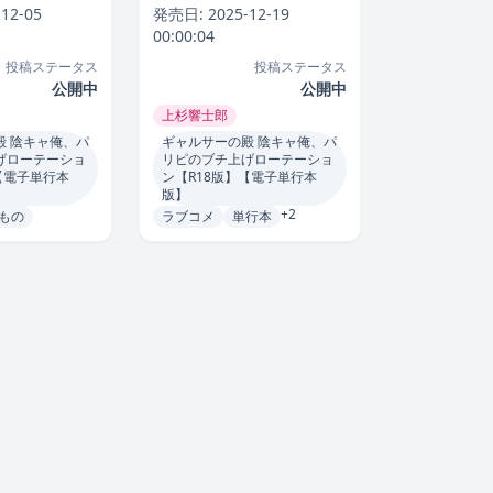
R18版】【合
テーション【電子単行本
-12-05
発売日:
2025-12-19
本
上杉響士
版】】単行本
上杉響士郎
00:00:04
投稿ステータス
投稿ステータス
公開中
公開中
上杉響士郎
殿 陰キャ俺、パ
ギャルサーの殿 陰キャ俺、パ
げローテーショ
リピのブチ上げローテーショ
【電子単行本
ン【R18版】【電子単行本
版】
+2
もの
ラブコメ
単行本