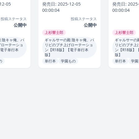
単話）】単話
テーション【合冊版】】単
テーション【
12-05
発売日:
2025-12-05
発売日:
2025
評価5.00
行本
上杉響士郎
冊版】】単行
00:00:04
00:00:04
郎 評価2.50
投稿ステータス
投稿ステータス
公開中
公開中
上杉響士郎
上杉響士郎
 陰キャ俺、パ
ギャルサーの殿 陰キャ俺、パ
ギャルサーの
げローテーショ
リピのブチ上げローテーショ
リピのブチ上
【電子単行本
ン【R18版】【電子単行本
ン【R18版】
版】
版】
の
単行本
学園もの
単行本
学園