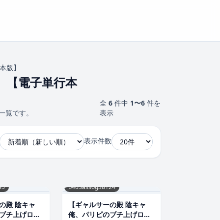
行本版】
】【電子単行本
全
6
件中
1〜6
件を
品一覧です。
表示
表示件数
45
b403assog38124
の殿 陰キャ
【ギャルサーの殿 陰キャ
ブチ上げロー
俺、パリピのブチ上げロー