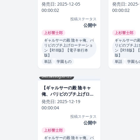
テーション【R18版】（単
テーション（
発売日:
2025-12-05
発売日:
2025-
話）】単話
上杉響士郎
上杉響士郎 
00:00:02
00:00:02
投稿ステータス
公開中
上杉響士郎
上杉響士郎
ギャルサーの殿 陰キャ俺、パ
ギャルサーの殿
リピのブチ上げローテーショ
リピのブチ上
ン【R18版】【電子単行本
ン【R18版】
版】
版】
単話
学園もの
単話
学園も
b403assog38123
【ギャルサーの殿 陰キャ
俺、パリピのブチ上げロー
テーション【R18版】【電
発売日:
2025-12-19
子単行本版】】単行本
上
00:00:04
杉響士郎
投稿ステータス
公開中
上杉響士郎
ギャルサーの殿 陰キャ俺、パ