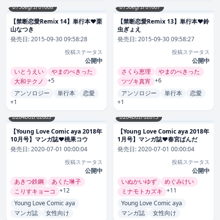
b750egrzr01608
b750egrzr01607
【禁断恋愛Remix 14】単行本❤栗
【禁断恋愛Remix 13】単行本❤鈴
山なつき
虫ぎょえ
発売日:
2015-09-30 09:58:28
発売日:
2015-09-30 09:58:27
投稿ステータス
投稿ステータス
公開中
公開中
いとうえい
やまのべきった
さくら恵理
やまのべきった
+5
+6
大和テクノ
ツヅキ真宵
アンソロジー
単行本
恋愛
アンソロジー
単行本
恋愛
+1
+1
b204bozr02603
b204bozr02613
【Young Love Comic aya 2018年
【Young Love Comic aya 2018年
10月号】マンガ誌❤桃果コウ
1月号】マンガ誌❤春宮ぱんだ
発売日:
2020-07-01 00:00:04
発売日:
2020-07-01 00:00:04
投稿ステータス
投稿ステータス
公開中
公開中
あきつ鉄鋼
あくた琳子
いぬかいゆず
めぐみけい
+12
+11
こりすキョーコ
ミナモトカズキ
Young Love Comic aya
Young Love Comic aya
マンガ誌
女性向け
マンガ誌
女性向け