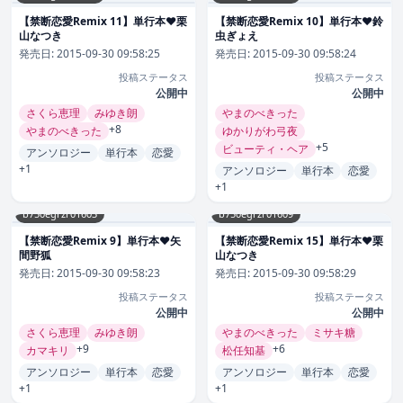
【禁断恋愛Remix 11】単行本❤栗
【禁断恋愛Remix 10】単行本❤鈴
山なつき
虫ぎょえ
発売日:
2015-09-30 09:58:25
発売日:
2015-09-30 09:58:24
投稿ステータス
投稿ステータス
公開中
公開中
さくら恵理
みゆき朗
やまのべきった
+8
やまのべきった
ゆかりがわ弓夜
+5
ビューティ・ヘア
アンソロジー
単行本
恋愛
+1
アンソロジー
単行本
恋愛
+1
b750egrzr01603
b750egrzr01609
【禁断恋愛Remix 9】単行本❤矢
【禁断恋愛Remix 15】単行本❤栗
間野狐
山なつき
発売日:
2015-09-30 09:58:23
発売日:
2015-09-30 09:58:29
投稿ステータス
投稿ステータス
公開中
公開中
さくら恵理
みゆき朗
やまのべきった
ミサキ糖
+9
+6
カマキリ
松任知基
アンソロジー
単行本
恋愛
アンソロジー
単行本
恋愛
+1
+1