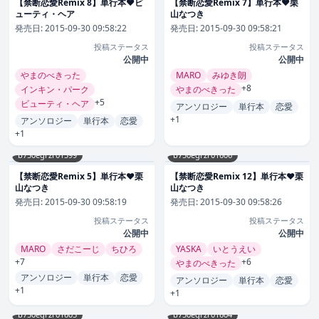
【禁断恋愛Remix 8】単行本❤ビ
【禁断恋愛Remix 7】単行本❤栗
ューティ・ヘア
山なつき
発売日:
2015-09-30 09:58:22
発売日:
2015-09-30 09:58:21
投稿ステータス
投稿ステータス
公開中
公開中
やまのべきった
MARO
みゆき朗
+8
インキン・パーク
やまのべきった
+5
ビューティ・ヘア
アンソロジー
単行本
恋愛
+1
アンソロジー
単行本
恋愛
+1
b750egrzr01599
b750egrzr01606
【禁断恋愛Remix 5】単行本❤栗
【禁断恋愛Remix 12】単行本❤栗
山なつき
山なつき
発売日:
2015-09-30 09:58:19
発売日:
2015-09-30 09:58:26
投稿ステータス
投稿ステータス
公開中
公開中
MARO
さだこーじ
ちひろ
YASKA
いとうえい
+7
+6
やまのべきった
アンソロジー
単行本
恋愛
アンソロジー
単行本
恋愛
+1
+1
b750egrzr01605
b750egrzr01604