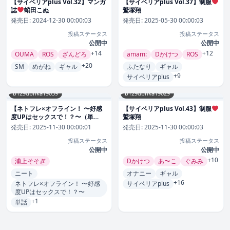
【サイベリアplus Vol.32】マンガ
【サイベリアplus Vol.37】制服
誌
蛸田こぬ
鷲塚翔
発売日:
2024-12-30 00:00:03
発売日:
2025-05-30 00:00:03
投稿ステータス
投稿ステータス
公開中
公開中
+14
+12
OUMA
ROS
ざんどろ
amam:
Dかけつ
ROS
+20
SM
めがね
ギャル
ふたなり
ギャル
+9
サイベリアplus
b129dbnka19039
b129dbnka19029
【ネトフレ×オフライン！ 〜好感
【サイベリアplus Vol.43】制服
度UPはセックスで！？〜（単
鷲塚翔
話）】単話
浦上そそぎ
発売日:
2025-11-30 00:00:01
発売日:
2025-11-30 00:00:03
投稿ステータス
投稿ステータス
公開中
公開中
+10
浦上そそぎ
Dかけつ
あ〜こ
ぐみみ
ニート
オナニー
ギャル
+16
ネトフレ×オフライン！ 〜好感
サイベリアplus
度UPはセックスで！？〜
+1
単話